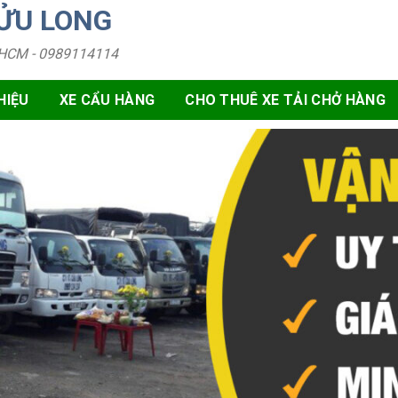
CỬU LONG
TPHCM - 0989114114
HIỆU
XE CẨU HÀNG
CHO THUÊ XE TẢI CHỞ HÀNG