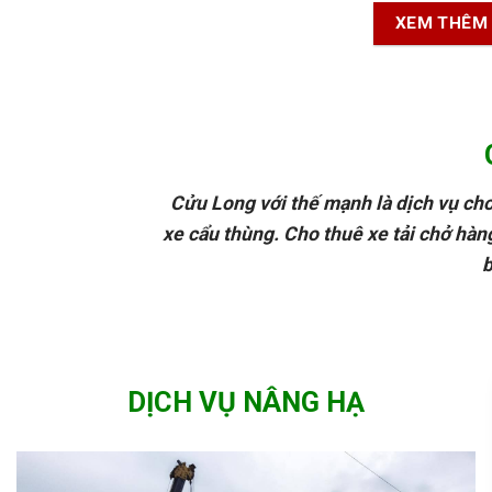
XEM THÊM
Cửu Long với thế mạnh là dịch vụ cho
xe cẩu thùng. Cho thuê xe tải chở hàng 
b
DỊCH VỤ NÂNG HẠ