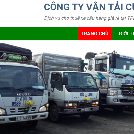
Skip
CÔNG TY VẬN TẢI 
to
Dịch vụ cho thuê xe cẩu hàng giá rẻ tại 
content
TRANG CHỦ
GIỚI T