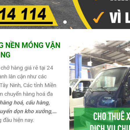
G NỀN MÓNG VẬN
ONG
chở hàng giá rẻ tại 24
nh lân cận như các
Tây Ninh, Các tỉnh Miền
ận chuyển hàng hoá đa
hàng hoá, cẩu hàng,
huyển dọn kho xưởng,…
 đầu hiện nay.